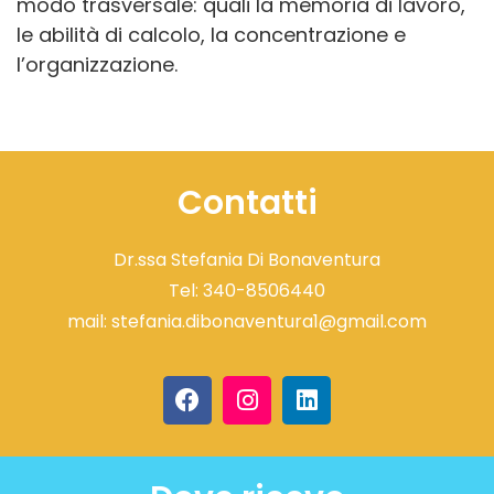
modo trasversale: quali la memoria di lavoro,
le abilità di calcolo, la concentrazione e
l’organizzazione.
Contatti
Dr.ssa Stefania Di Bonaventura
Tel:
340-8506440
mail:
stefania.dibonaventura1@gmail.com